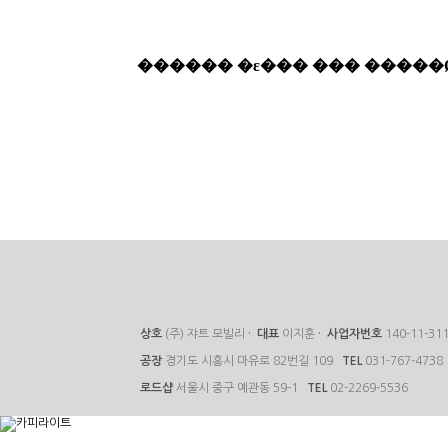
상호
(주) 쟈트 모빌리
·
대표
이지훈
·
사업자번호
140-11-31
공장
경기도 시흥시 마유로 82번길 109
TEL
031-767-4738
로드샵
서울시 중구 예관동 59-1
TEL
02-2269-5536