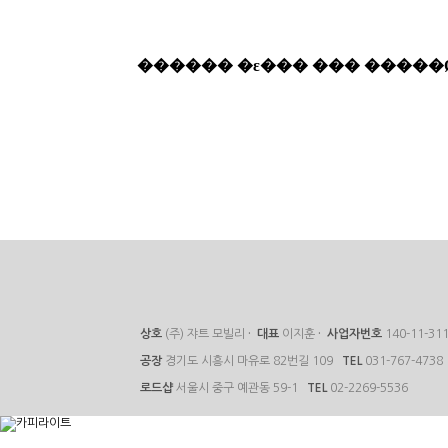
상호
(주) 쟈트 모빌리
·
대표
이지훈
·
사업자번호
140-11-31
공장
경기도 시흥시 마유로 82번길 109
TEL
031-767-4738
로드샵
서울시 중구 예관동 59-1
TEL
02-2269-5536