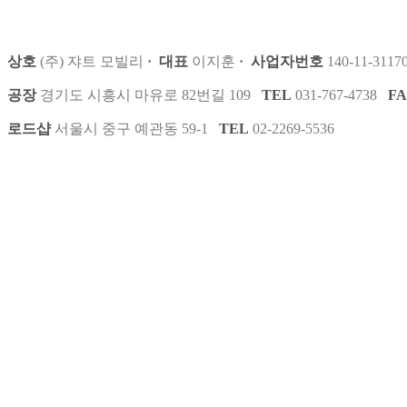
상호
(주) 쟈트 모빌리
·
대표
이지훈
·
사업자번호
140-11-3117
공장
경기도 시흥시 마유로 82번길 109
TEL
031-767-4738
F
로드샵
서울시 중구 예관동 59-1
TEL
02-2269-5536