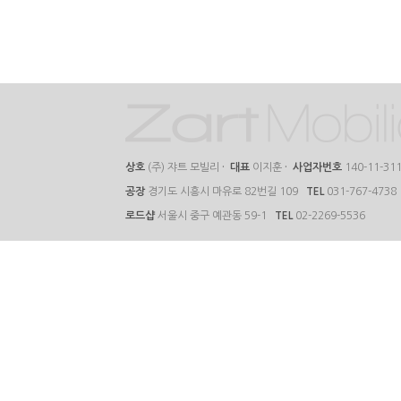
상호
(주) 쟈트 모빌리
·
대표
이지훈
·
사업자번호
140-11-31
공장
경기도 시흥시 마유로 82번길 109
TEL
031-767-4738
로드샵
서울시 중구 예관동 59-1
TEL
02-2269-5536